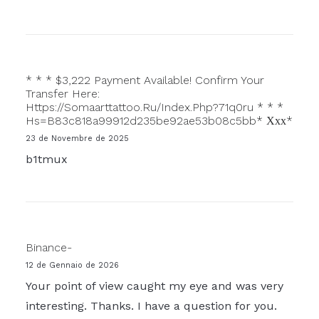
* * * $3,222 Payment Available! Confirm Your
Transfer Here:
Https://somaarttattoo.ru/index.php?71q0ru * * *
Hs=b83c818a99912d235be92ae53b08c5bb* Ххх*
23 de Novembre de 2025
b1tmux
Binance-
12 de Gennaio de 2026
Your point of view caught my eye and was very
interesting. Thanks. I have a question for you.