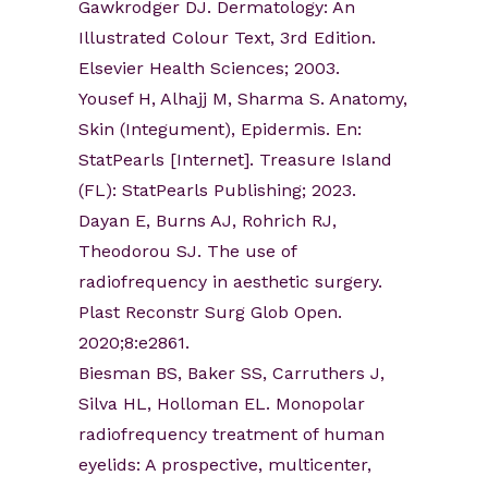
Gawkrodger DJ. Dermatology: An
Illustrated Colour Text, 3rd Edition.
Elsevier Health Sciences; 2003.
Yousef H, Alhajj M, Sharma S. Anatomy,
Skin (Integument), Epidermis. En:
StatPearls [Internet]. Treasure Island
(FL): StatPearls Publishing; 2023.
Dayan E, Burns AJ, Rohrich RJ,
Theodorou SJ. The use of
radiofrequency in aesthetic surgery.
Plast Reconstr Surg Glob Open.
2020;8:e2861.
Biesman BS, Baker SS, Carruthers J,
Silva HL, Holloman EL. Monopolar
radiofrequency treatment of human
eyelids: A prospective, multicenter,