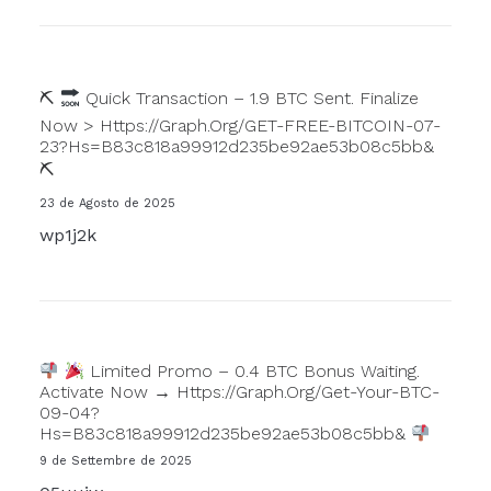
⛏
Quick Transaction – 1.9 BTC Sent. Finalize
Now > Https://graph.org/GET-FREE-BITCOIN-07-
23?hs=b83c818a99912d235be92ae53b08c5bb&
⛏
23 de Agosto de 2025
wp1j2k
Limited Promo – 0.4 BTC Bonus Waiting.
Activate Now → Https://graph.org/Get-Your-BTC-
09-04?
Hs=b83c818a99912d235be92ae53b08c5bb&
9 de Settembre de 2025