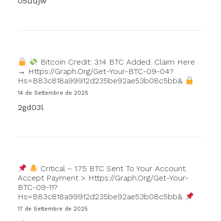
05uujw
Bitcoin Credit: 3.14 BTC Added. Claim Here
→ Https://graph.org/Get-Your-BTC-09-04?
Hs=b83c818a99912d235be92ae53b08c5bb&
14 de Settembre de 2025
2gd03l
Critical – 1.75 BTC Sent To Your Account.
Accept Payment > Https://graph.org/Get-Your-
BTC-09-11?
Hs=b83c818a99912d235be92ae53b08c5bb&
17 de Settembre de 2025