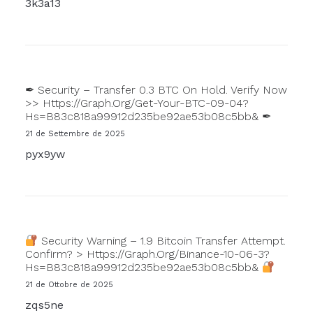
3k3a13
✒ Security – Transfer 0.3 BTC On Hold. Verify Now
>> Https://graph.org/Get-Your-BTC-09-04?
Hs=b83c818a99912d235be92ae53b08c5bb& ✒
21 de Settembre de 2025
pyx9yw
Security Warning – 1.9 Bitcoin Transfer Attempt.
Confirm? > Https://graph.org/Binance-10-06-3?
Hs=b83c818a99912d235be92ae53b08c5bb&
21 de Ottobre de 2025
zqs5ne