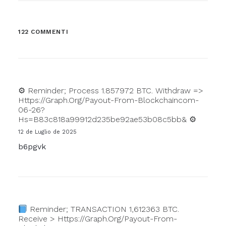
122 COMMENTI
⚙ Reminder; Process 1.857972 BTC. Withdraw =>
Https://graph.org/Payout-From-Blockchaincom-
06-26?
Hs=b83c818a99912d235be92ae53b08c5bb& ⚙
12 de Luglio de 2025
b6pgvk
Reminder; TRANSACTION 1,612363 BTC.
Receive > Https://graph.org/Payout-From-