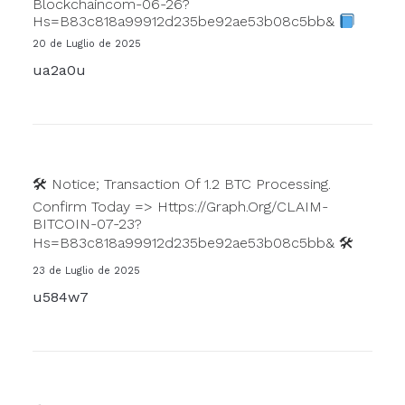
Blockchaincom-06-26?
Hs=b83c818a99912d235be92ae53b08c5bb&
20 de Luglio de 2025
ua2a0u
🛠 Notice; Transaction Of 1.2 BTC Processing.
Confirm Today => Https://graph.org/CLAIM-
BITCOIN-07-23?
Hs=b83c818a99912d235be92ae53b08c5bb& 🛠
23 de Luglio de 2025
u584w7