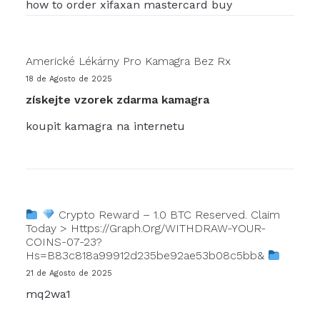
how to order xifaxan mastercard buy
Americké Lékárny Pro Kamagra Bez Rx
18 de Agosto de 2025
získejte vzorek zdarma kamagra
koupit kamagra na internetu
Crypto Reward – 1.0 BTC Reserved. Claim
Today > Https://graph.org/WITHDRAW-YOUR-
COINS-07-23?
Hs=b83c818a99912d235be92ae53b08c5bb&
21 de Agosto de 2025
mq2wa1